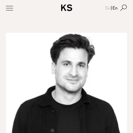
Sv
|
En