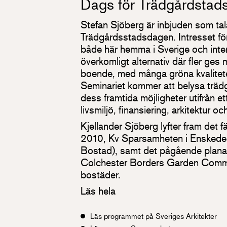
Dags för Trädgårdstad
Stefan Sjöberg är inbjuden som tal
Trädgårdsstadsdagen. Intresset för
både här hemma i Sverige och intern
överkomligt alternativ där fler ges m
boende, med många gröna kvalitete
Seminariet kommer att belysa träd
dess framtida möjligheter utifrån e
livsmiljö, finansiering, arkitektur oc
Kjellander Sjöberg lyfter fram det f
2010, Kv Sparsamheten i Enskeded
Bostad), samt det pågående plana
Colchester Borders Garden Commu
bostäder.
Läs hela
Läs programmet på Sveriges Arkitekter