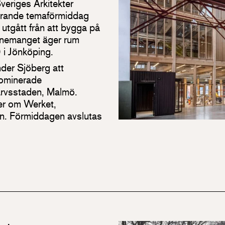
veriges Arkitekter
rerande temaförmiddag
utgått från att bygga på
venemanget äger rum
 i Jönköping.
er Sjöberg att
nominerade
Varvsstaden, Malmö.
ner om Werket,
n. Förmiddagen avslutas