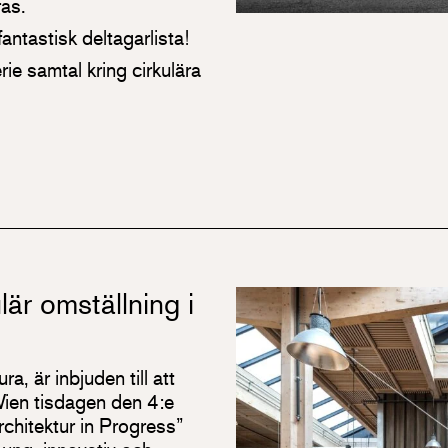
ras.
ntastisk deltagarlista!
ie samtal kring cirkulära
lär omställning i
a, är inbjuden till att
 Wien tisdagen den 4:e
chitektur in Progress”