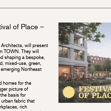
ival of Place –
Architects, will present
om TOWN. They will
ind shaping a bespoke,
, mixed-use, green,
e emerging Northeast
 homes for the
ger picture of
the basis for
 urban fabric that
kplaces, rich