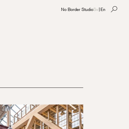
No Border Studio
Sv
|
En