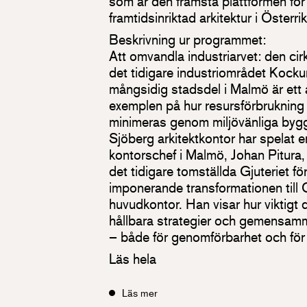
som är den främsta plattformen för
framtidsinriktad arkitektur i Österr
Beskrivning ur programmet:
Att omvandla industriarvet: den cirk
det tidigare industriområdet Kocku
mångsidig stadsdel i Malmö är et
exemplen på hur resursförbrukning
minimeras genom miljövänliga bygg
Sjöberg arkitektkontor har spelat en
kontorschef i Malmö, Johan Pitura
det tidigare tomställda Gjuteriet för
imponerande transformationen till O
huvudkontor. Han visar hur viktigt 
hållbara strategier och gemensamm
– både för genomförbarhet och för a
Läs hela
Läs mer