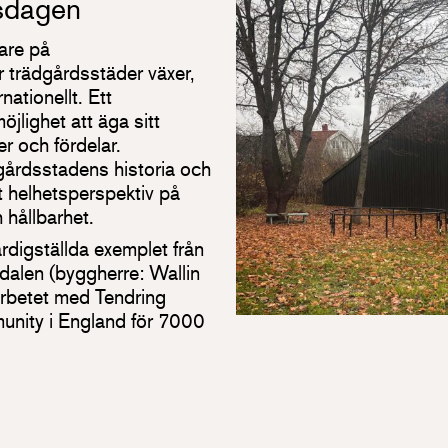
sdagen
are på
 trädgårdsstäder växer,
ationellt. Ett
öjlighet att äga sitt
r och fördelar.
gårdsstadens historia och
tt helhetsperspektiv på
h hållbarhet.
ärdigställda exemplet från
alen (byggherre: Wallin
rbetet med Tendring
nity i England för 7000