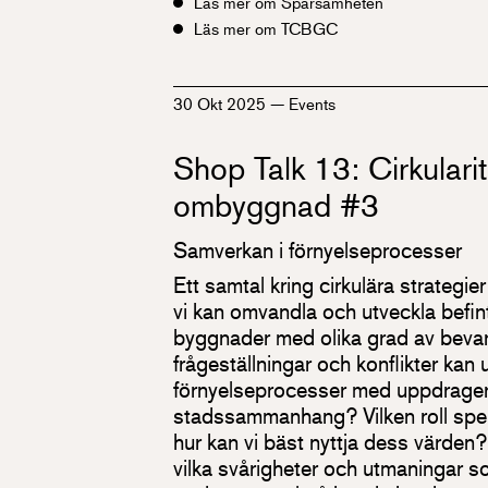
Läs mer om Sparsamheten
Läs mer om TCBGC
30 Okt 2025
—
Events
Shop Talk 13: Cirkulari
ombyggnad #3
Samverkan i förnyelseprocesser
Ett samtal kring cirkulära strategie
vi kan omvandla och utveckla befint
byggnader med olika grad av bevar
frågeställningar och konflikter kan 
förnyelseprocesser med uppdrageri
stadssammanhang? Vilken roll spe
hur kan vi bäst nyttja dess värden? 
vilka svårigheter och utmaningar s