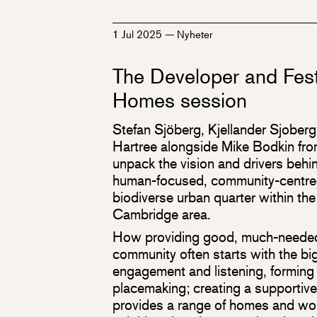
1 Jul 2025
—
Nyheter
The Developer and Fest
Homes session
Stefan Sjöberg, Kjellander Sjoberg 
Hartree alongside Mike Bodkin fr
unpack the vision and drivers beh
human-focused, community-centred
biodiverse urban quarter within th
Cambridge area.
How providing good, much-needed
community often starts with the big
engagement and listening, forming 
placemaking; creating a supportive
provides a range of homes and wor