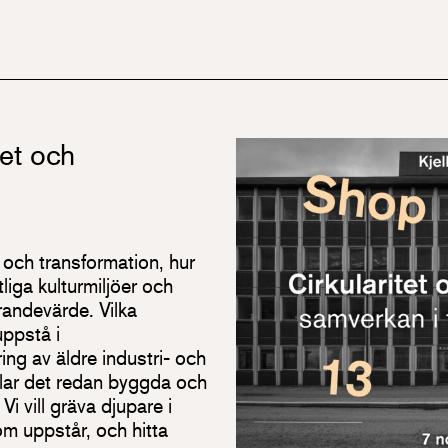
tet och
r och transformation, hur
liga kulturmiljöer och
andevärde. Vilka
uppstå i
ng av äldre industri- och
lar det redan byggda och
Vi vill gräva djupare i
om uppstår, och hitta