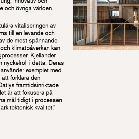
 ung, innovativ och
ike och övriga världen.
ulära vitaliseringen av
ms till en levande och
t av de mest spännande
 och klimatpåverkan kan
processer. Kjellander
 nyckelroll i detta. Deras
, använder exemplet med
 att förklara den
atlys framtidsinriktade
det är att fokusera på
a mål tidigt i processen
rkitektonisk kvalitet.”