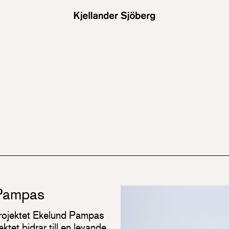
 Pampas
projektet Ekelund Pampas
ktet bidrar till en levande