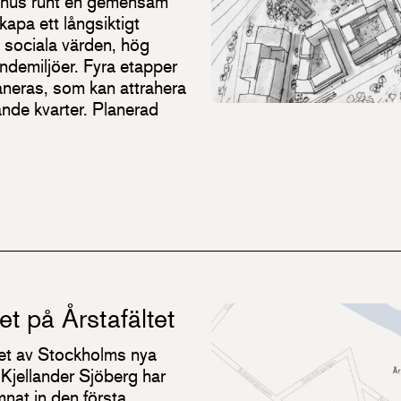
s­hus runt en gemensam
kapa ett långsiktigt
a sociala värden, hög
endemiljöer. Fyra etapper
neras, som kan attrahera
ande kvarter. Planerad
t på Årstafältet
ndet av Stockholms nya
 Kjellander Sjöberg har
nat in den första