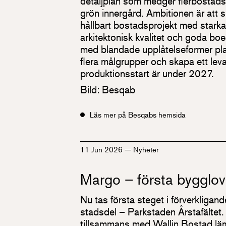
detaljplan som medger flerbostad
grön innergård. Ambitionen är att s
hållbart bostads­projekt med stark
arkitektonisk kvalitet och goda bo
med blandade upplåtelseformer pla
flera målgrupper och skapa ett lev
produktionsstart är under 2027.
Bild: Besqab
Läs mer på Besqabs hemsida
11 Jun 2026
—
Nyheter
Margo – första bygglove
Nu tas första steget i förverkliga
stadsdel – Parkstaden Årstafältet.
tillsammans med Wallin Bostad läm