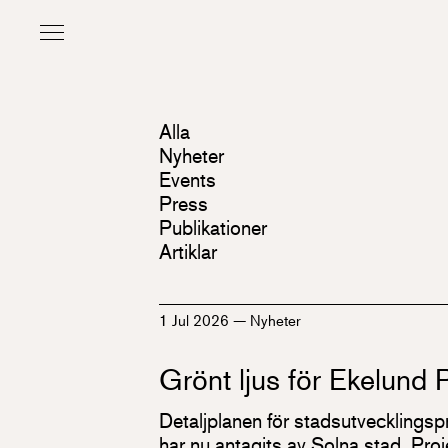
Alla
Nyheter
Events
Press
Publikationer
Artiklar
1 Jul 2026
—
Nyheter
Grönt ljus för Ekelund
Detaljplanen för stadsutvecklings
har nu antagits av Solna stad. Proje