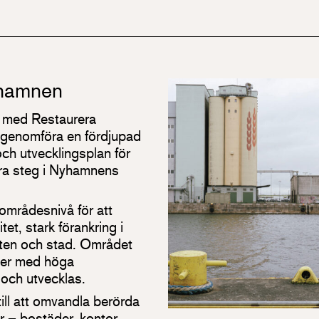
yhamnen
s med Restaurera
 genomföra en fördjupad
ch utvecklingsplan för
ora steg i Nyhamnens
områdesnivå för att
et, stark förankring i
atten och stad. Området
jöer med höga
 och utvecklas.
till att omvandla berörda
 – bostäder, kontor,