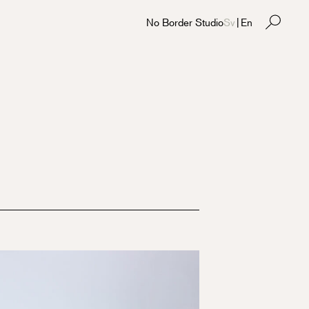
No Border Studio
Sv
|
En