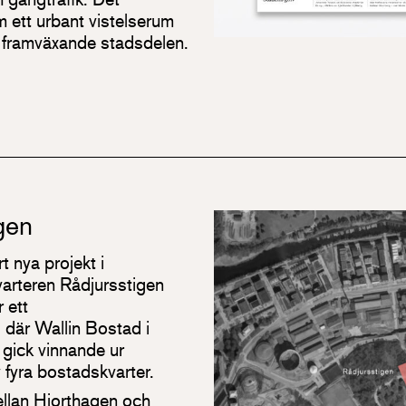
 ett urbant vistelserum
n framväxande stadsdelen.
gen
t nya projekt i
varteren Rådjursstigen
r ett
där Wallin Bostad i
gick vinnande ur
 fyra bostadskvarter.
mellan Hjorthagen och