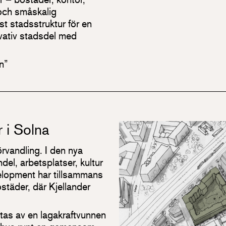
 och småskalig
t stadsstruktur för en
ovativ stadsdel med
n”
 i Solna
rvandling. I den nya
el, arbetsplatser, kultur
elopment har tillsammans
städer, där Kjellander
tas av en lagakraftvunnen