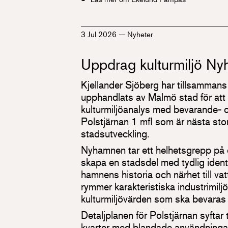
3 Jul 2026
—
Nyheter
Uppdrag kulturmiljö N
Kjellander Sjöberg har tillsamman
upphandlats av Malmö stad för att
kulturmiljöanalys med bevarande- o
Polstjärnan 1 mfl som är nästa st
stadsutveckling.
Nyhamnen tar ett helhetsgrepp på 
skapa en stadsdel med tydlig identit
hamnens historia och närhet till v
rymmer karakteristiska industrimil
kulturmiljövärden som ska bevaras
Detaljplanen för Polstjärnan syftar 
kvarter med blandade användningar