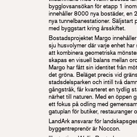
bygglovsansökan för etapp 1 inom
innehåller 8000 nya bostäder, en 2
nya tunnelbanestationer. Säljstart 
med byggstart kring årsskiftet.
Bostadsprojektet Margo innehåller
sju husvolymer där varje enhet har
att kombinera geometriska mönster
skapas en visuell balans mellan or
Margo har fått sin identitet från m
det gröna. Beläget precis vid gräns
stadsdelsparken och intill två da
gångstråk, får kvarteret en tydlig
närhet till naturen. Med en öppen 
ett fokus på odling med gemensamh
gatuplan för butiker, restauranger 
LandArk ansvarar för landskapsges
byggentreprenör är Noccon.