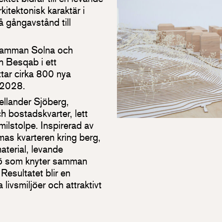
kitektonisk karaktär i
 gångavstånd till
 samman Solna och
 Besqab i ett
tar cirka 800 nya
 2028.
ellander Sjöberg,
ch bostadskvarter, lett
 milstolpe. Inspirerad av
as kvarteren kring berg,
terial, levande
jö som knyter samman
Resultatet blir en
livsmiljöer och attraktivt