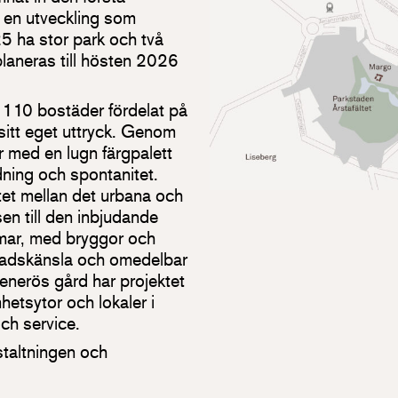
 en utveckling som
5 ha stor park och två
planeras till hösten 2026
 110 bostäder fördelat på
 sitt eget uttryck. Genom
 med en lugn färgpalett
dning och spontanitet.
ötet mellan det urbana och
en till den inbjudande
mmar, med bryggor och
 stadskänsla och omedelbar
generös gård har projektet
etsytor och lokaler i
och service.
taltningen och