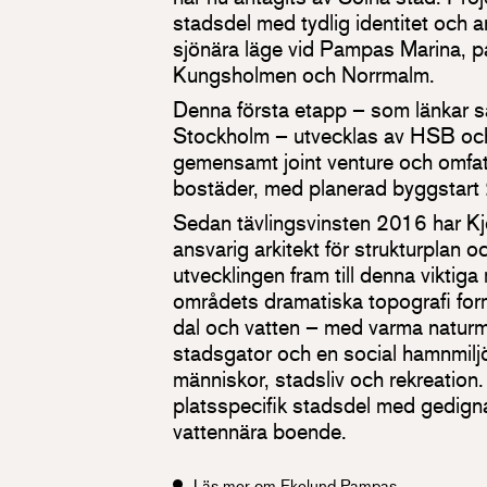
stadsdel med tydlig identitet och ar
sjönära läge vid Pampas Marina, på
Kungsholmen och Norrmalm.
Denna första etapp – som länkar
Stockholm – utvecklas av HSB och
gemensamt joint venture och omfat
bostäder, med planerad byggstart
Sedan tävlingsvinsten 2016 har Kj
ansvarig arkitekt för strukturplan o
utvecklingen fram till denna viktiga
områdets dramatiska topografi form
dal och vatten – med varma naturma
stadsgator och en social hamnmil
människor, stadsliv och rekreation. 
platsspecifik stadsdel med gedigna 
vattennära boende.
Läs mer om Ekelund Pampas