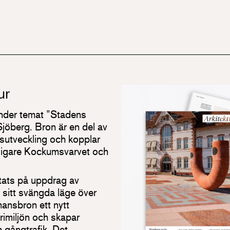
ur
 under temat ”Stadens
jöberg. Bron är en del av
utveckling och kopplar
idigare Kockumsvarvet och
itats på uppdrag av
sitt svängda läge över
ansbron ett nytt
rimiljön och skapar
h gångtrafik. Det