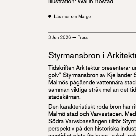
Illustration: Wallin Bostad
Läs mer om Margo
3 Jun 2026
—
Press
Styrmansbron i Arkitekt
Tidskriften Arkitektur presenterar
golv” Styrmansbron av Kjellander S
Malmös pågående vattennära stads
samman viktiga stråk mellan det t
stadskärnan.
Den karakteristiskt röda bron har r
Malmö stad och Varvsstaden. Med 
Södra Varvsbassängen tillför Styrm
perspektiv på den historiska indust
samtidigt plats för buss- cykel- oc