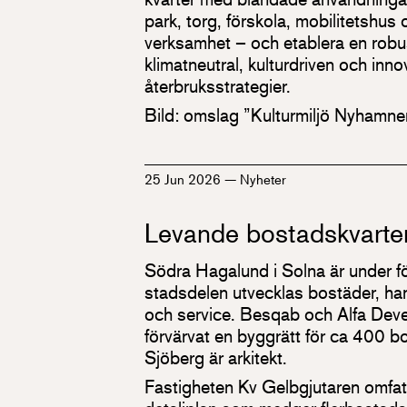
park, torg, förskola, mobilitetshus
verksamhet – och etablera en robus
klimatneutral, kulturdriven och inn
återbruksstrategier.
Bild: omslag ”Kulturmiljö Nyhamne
25 Jun 2026
—
Nyheter
Levande bostadskvarter
Södra Hagalund i Solna är under fö
stadsdelen utvecklas bostäder, hand
och service. Besqab och Alfa Dev
förvärvat en byggrätt för ca 400 bo
Sjöberg är arkitekt.
Fastigheten Kv Gelbgjutaren omfat