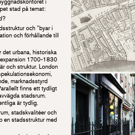
byggnadskontoret i
pet stad på temat:
ad?
dsstruktur och ”byar i
tion och förhållande till
det urbana, historiska
ga expansion 1700-1830
är och struktur. London
 spekulationsekonomi,
ende, marknadsstyrd
llellt finns ett tydligt
l avvägda stadsrum.
tliga är tydlig.
rum, stadskvalitéer och
p en stadsstruktur med