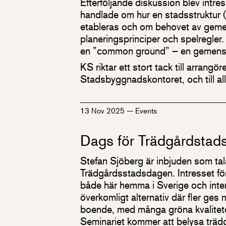
Efterföljande diskussion blev intr
handlade om hur en stadsstruktur (
etableras och om behovet av ge
planeringsprinciper och spelregle
en ”common ground” – en gemensa
KS riktar ett stort tack till arrangör
Stadsbyggnadskontoret, och till al
13 Nov 2025
—
Events
Dags för Trädgårdstad
Stefan Sjöberg är inbjuden som tal
Trädgårdsstadsdagen. Intresset för
både här hemma i Sverige och intern
överkomligt alternativ där fler ges m
boende, med många gröna kvalitete
Seminariet kommer att belysa träd