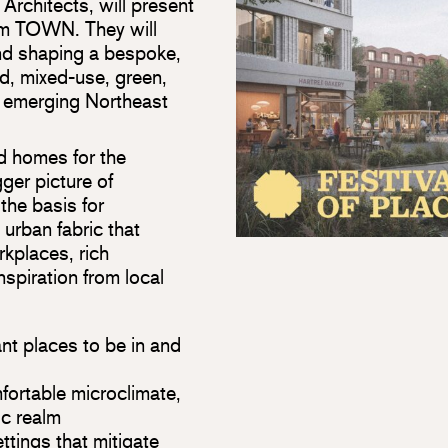
Architects, will present
om TOWN. They will
ind shaping a bespoke,
, mixed-use, green,
e emerging Northeast
 homes for the
ger picture of
the basis for
 urban fabric that
kplaces, rich
spiration from local
nt places to be in and
fortable microclimate,
ic realm
ettings that mitigate