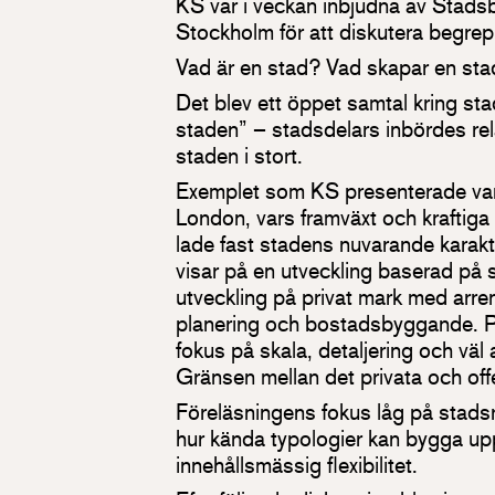
KS var i veckan inbjudna av Stads
Stockholm för att diskutera begrep
Vad är en stad? Vad skapar en st
Det blev ett öppet samtal kring sta
staden” – stadsdelars inbördes rela
staden i stort.
Exemplet som KS presenterade var 
London, vars framväxt och krafti
lade fast stadens nuvarande karakt
visar på en utveckling baserad på
utveckling på privat mark med arr
planering och bostadsbyggande. Para
fokus på skala, detaljering och vä
Gränsen mellan det privata och offen
Föreläsningens fokus låg på stads
hur kända typologier kan bygga up
innehållsmässig flexibilitet.