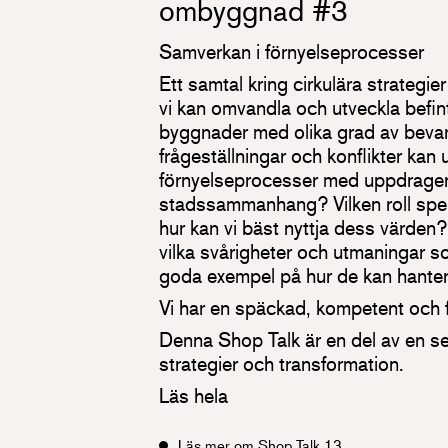
ombyggnad #3
Samverkan i förnyelseprocesser
Ett samtal kring cirkulära strategie
vi kan omvandla och utveckla befint
byggnader med olika grad av bevar
frågeställningar och konflikter kan 
förnyelseprocesser med uppdrageri
stadssammanhang? Vilken roll spe
hur kan vi bäst nyttja dess värden? 
vilka svårigheter och utmaningar s
goda exempel på hur de kan hante
Vi har en späckad, kompetent och fa
Denna Shop Talk är en del av en ser
strategier och transformation.
Läs hela
Läs mer om Shop Talk 13