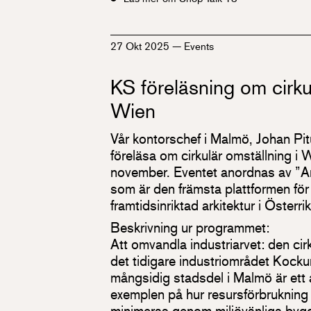
27 Okt 2025
—
Events
KS föreläsning om cirku
Wien
Vår kontorschef i Malmö, Johan Pitur
föreläsa om cirkulär omställning i
november. Eventet anordnas av ”Ar
som är den främsta plattformen för
framtidsinriktad arkitektur i Österr
Beskrivning ur programmet:
Att omvandla industriarvet: den cirk
det tidigare industriområdet Kocku
mångsidig stadsdel i Malmö är et
exemplen på hur resursförbrukning
minimeras genom miljövänliga bygg