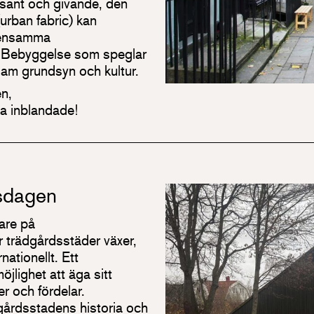
essant och givande, den
urban fabric) kan
mensamma
r. Bebyggelse som speglar
m grundsyn och kultur.
en,
la inblandade!
sdagen
are på
 trädgårdsstäder växer,
ationellt. Ett
öjlighet att äga sitt
r och fördelar.
gårdsstadens historia och