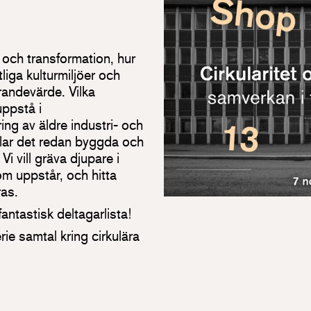
r och transformation, hur
liga kulturmiljöer och
andevärde. Vilka
uppstå i
ng av äldre industri- och
lar det redan byggda och
Vi vill gräva djupare i
om uppstår, och hitta
ras.
ntastisk deltagarlista!
ie samtal kring cirkulära