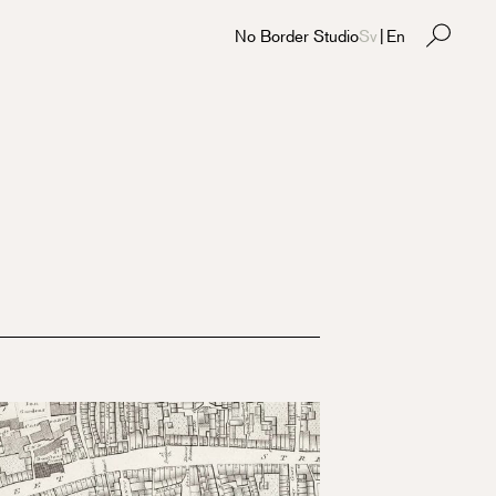
No Border Studio
Sv
|
En