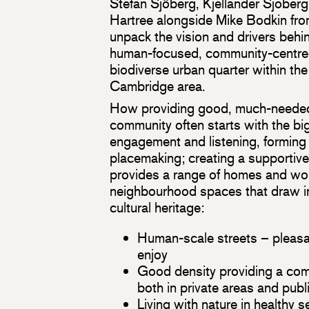
Stefan Sjöberg, Kjellander Sjoberg 
Hartree alongside Mike Bodkin fr
unpack the vision and drivers beh
human-focused, community-centred
biodiverse urban quarter within th
Cambridge area.
How providing good, much-needed
community often starts with the big
engagement and listening, forming 
placemaking; creating a supportive
provides a range of homes and wor
neighbourhood spaces that draw in
cultural heritage:
Human-scale streets – pleasa
enjoy
Good density providing a com
both in private areas and publ
Living with nature in healthy s