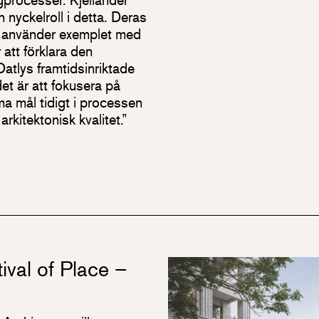
 nyckelroll i detta. Deras
, använder exemplet med
 att förklara den
atlys framtidsinriktade
det är att fokusera på
a mål tidigt i processen
rkitektonisk kvalitet.”
ival of Place –