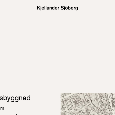
dsbyggnad
lm