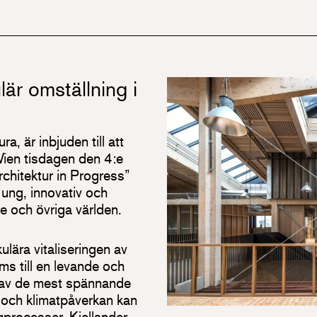
lär omställning i
a, är inbjuden till att
 Wien tisdagen den 4:e
chitektur in Progress”
 ung, innovativ och
ike och övriga världen.
ulära vitaliseringen av
ms till en levande och
t av de mest spännande
 och klimatpåverkan kan
processer. Kjellander