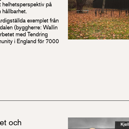
tt helhetsperspektiv på
h hållbarhet.
ärdigställda exemplet från
alen (byggherre: Wallin
rbetet med Tendring
nity i England för 7000
tet och