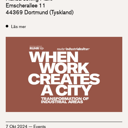
Emscherallee 11
44369 Dortmund (Tyskland)
Läs mer
7 Okt 2024
—
Events