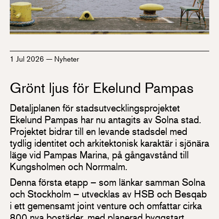
1 Jul 2026
—
Nyheter
Grönt ljus för Ekelund Pampas
Detaljplanen för stadsutvecklingsprojektet
Ekelund Pampas har nu antagits av Solna stad.
Projektet bidrar till en levande stadsdel med
tydlig identitet och arkitektonisk karaktär i sjönära
läge vid Pampas Marina, på gångavstånd till
Kungsholmen och Norrmalm.
Denna första etapp – som länkar samman Solna
och Stockholm – utvecklas av HSB och Besqab
i ett gemensamt joint venture och omfattar cirka
800 nya bostäder, med planerad byggstart