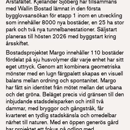
Årstafältet. Kjellander Sjöberg har tillsammans
med Wallin Bostad lämnat in den första
bygglovsansökan för etapp 1 inom en utveckling
som innehåller 8000 nya bostäder, en 25 ha stor
park och två nya tunnelbanestationer. Säljstart
planeras till hösten 2026 med byggstart kring
årsskiftet.
Bostadsprojektet Margo innehåller 110 bostäder
fördelat på sju husvolymer där varje enhet har sitt
eget uttryck. Genom att kombinera geometriska
mönster med en lugn färgpalett skapas en visuell
balans mellan ordning och spontanitet. Margo
har fått sin identitet från mötet mellan det urbana
och det gröna. Beläget precis vid gränsen till den
inbjudande stadsdelsparken och intill två
dammar, med bryggor och gångstråk, får
kvarteret en tydlig stadskänsla och omedelbar
närhet till naturen. Med en öppen generös gård
har projektet ett fokus på odling med