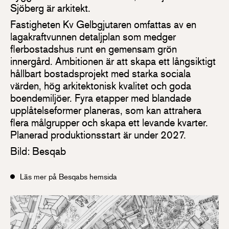
Sjöberg är arkitekt.
Fastigheten Kv Gelbgjutaren omfattas av en
lagakraftvunnen detaljplan som medger
flerbostads­hus runt en gemensam grön
innergård. Ambitionen är att skapa ett långsiktigt
hållbart bostads­projekt med starka sociala
värden, hög arkitektonisk kvalitet och goda
boendemiljöer. Fyra etapper med blandade
upplåtelseformer planeras, som kan attrahera
flera målgrupper och skapa ett levande kvarter.
Planerad produktionsstart är under 2027.
Bild: Besqab
Läs mer på Besqabs hemsida