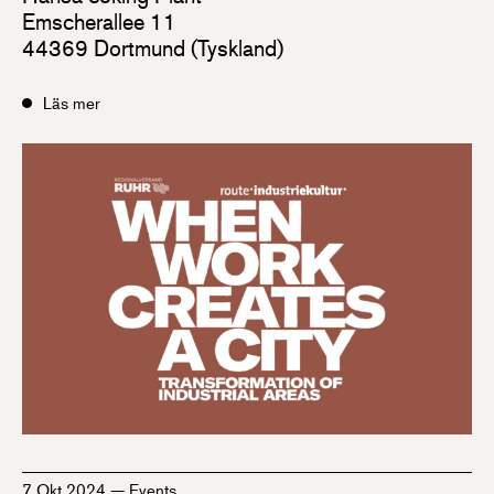
Emscherallee 11
44369 Dortmund (Tyskland)
Läs mer
7 Okt 2024
—
Events