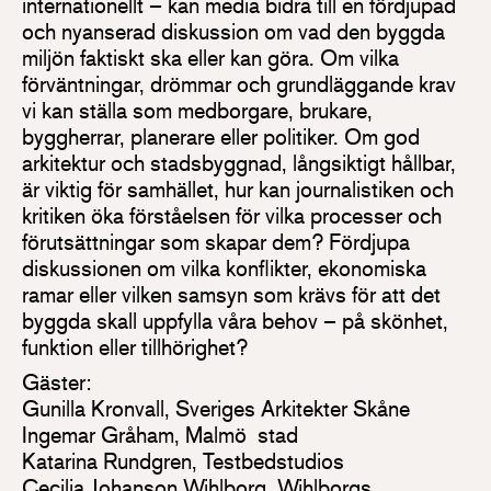
internationellt – kan media bidra till en fördjupad
och nyanserad diskussion om vad den byggda
miljön faktiskt ska eller kan göra. Om vilka
förväntningar, drömmar och grundläggande krav
vi kan ställa som medborgare, brukare,
byggherrar, planerare eller politiker. Om god
arkitektur och stadsbyggnad, långsiktigt hållbar,
är viktig för samhället, hur kan journalistiken och
kritiken öka förståelsen för vilka processer och
förutsättningar som skapar dem? Fördjupa
diskussionen om vilka konflikter, ekonomiska
ramar eller vilken samsyn som krävs för att det
byggda skall uppfylla våra behov – på skönhet,
funktion eller tillhörighet?
Gäster:
Gunilla Kronvall, Sveriges Arkitekter Skåne
Ingemar Gråham, Malmö stad
Katarina Rundgren, Testbedstudios
Cecilia Johanson Wihlborg, Wihlborgs