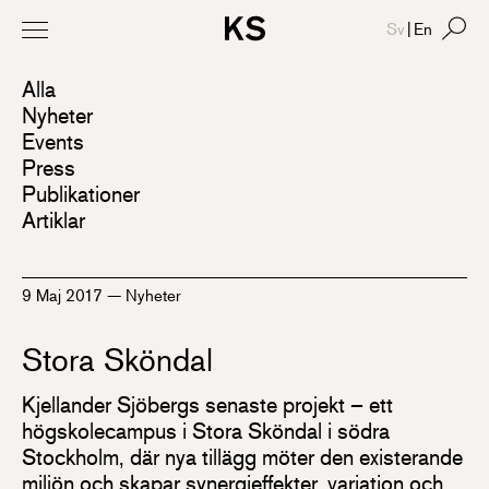
Sv
|
En
Alla
Nyheter
Events
Press
Publikationer
Artiklar
9 Maj 2017
—
Nyheter
Stora Sköndal
Kjellander Sjöbergs senaste projekt – ett
högskolecampus i Stora Sköndal i södra
Stockholm, där nya tillägg möter den existerande
miljön och skapar synergieffekter, variation och