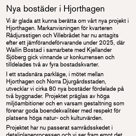
Nya bostäder i Hjorthagen
Vi är glada att kunna berätta om vårt nya projekt i
Hjorthagen. Markanvisningen för kvarteren
Rådjursstigen och Villebrådet har nu antagits
efter ett jämförandeförvarande under 2025, där
Wallin Bostad i samarbete med Kjellander
Sjöberg gick vinnande ur konkurrensen och
tilldelades två av fyra bostadskvarter.
I ett stadsnära parkläge, i mötet mellan
Hjorthagen och Norra Djurgårdsstaden,
utvecklar vi cirka 80 nya bostäder fördelade på
två byggnader. Projektet präglas av höga
miljöambitioner och en varsam gestaltning som
förenar goda boendekvalitéer med respekt för
platsens höga natur- och kulturvärden.
Projektet har nu passerat samrådsskedet i
detaljplaneprocessen och vi ser fram emot det