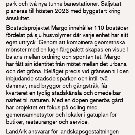
park och två nya tunnelbanestationer. Säljstart
planeras till hösten 2026 med byggstart kring
årsskiftet.
Bostadsprojektet Margo innehåller 110 bostäder
fördelat på sju husvolymer där varje enhet har sitt
eget uttryck. Genom att kombinera geometriska
mönster med en lugn färgpalett skapas en visuell
balans mellan ordning och spontanitet. Margo
har fått sin identitet från mötet mellan det urbana
och det gröna. Beläget precis vid gränsen till den
inbjudande stadsdelsparken och intill två
dammar, med bryggor och gångstråk, får
kvarteret en tydlig stadskänsla och omedelbar
närhet till naturen. Med en öppen generös gård
har projektet ett fokus på odling med
gemensamhetsytor och lokaler i gatuplan för
butiker, restauranger och service.
LandArk ansvarar för landskapsgestaltningen