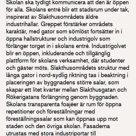
Skolan ska tydligt kommunicera att den är öppen
för alla. Skolans entré blir ett stadsrum under tak,
inspirerat av Slakthusområdets äldre
industrihallar. Greppet förstärker områdets
karaktär, med gator som sömlöst fortsätter in i
öppna hallstrukturer och industrigolv som
förlänger torget in i skolans entré. Industrigolvet
blir en öppen, inkluderande och tillgänglig
plattform för skolans verksamhet, där studenter
och gäster möts. Slakthusområdets struktur med
långa gator i nord-sydlig riktning tas i beaktning i
placeringen av byggnadens större salar, som
skapar ett litet kvarter mellan Slakthusgatan och
Rökerigatans förlängning genom byggnaden.
Skolans transparenta foajéer är rum för öppna
repetitioner och föreställningar med
föreställningssalar som kan öppnas upp mot
staden och den övriga skolan. Fasaderna
utrustas med stora industriportar till