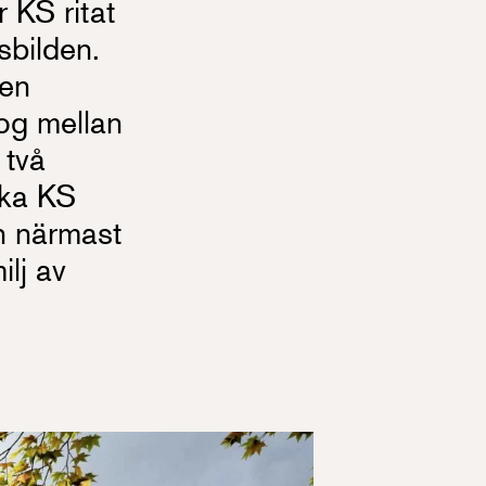
 KS ritat
sbilden.
 en
log mellan
 två
lka KS
n närmast
lj av