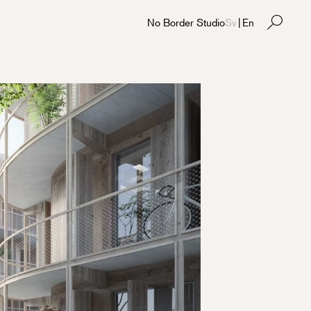
No Border Studio
Sv
|
En