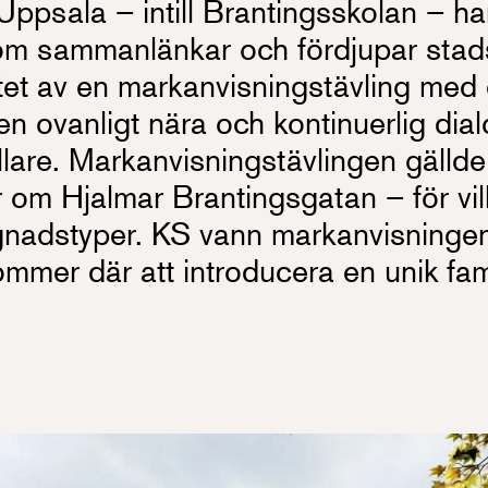
Uppsala – intill Brantingsskolan – har
 som sammanlänkar och fördjupar stad
tet av en markanvisningstävling med
en ovanligt nära och kontinuerlig dia
llare. Markanvisningstävlingen gällde
r om Hjalmar Brantingsgatan – för vi
yggnadstyper. KS vann markanvisninge
mmer där att introducera en unik fami