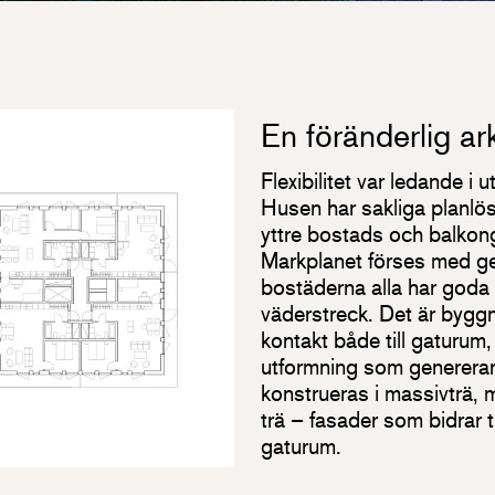
En föränderlig arki
Flexibilitet var ledande i 
Husen har sakliga planlös
yttre bostads och balkon
Markplanet förses med gen
bostäderna alla har goda 
väderstreck. Det är byggn
kontakt både till gaturum
utformning som genererar
konstrueras i massivträ, m
trä – fasader som bidrar ti
gaturum.