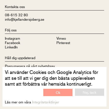
Kontakta oss
08-615 32 80
info@kjellandersjoberg.se
Följ oss
Instagram
Vimeo
Facebook
Pinterest
LinkedIn
Håll dig uppdaterad
Prenumerera på vårt nyhetsbrev
Vi använder Cookies och Google Analytics för
att se till att vi ger dig den bästa upplevelsen
samt att förbättra vår hemsida kontinuerligt.
Nej, tack
Ok
Disclaimer
Integritetsriktlinjer
Kontakt
Läs mer om våra
Integritetsriktlinjer