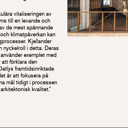
ulära vitaliseringen av
ms till en levande och
t av de mest spännande
 och klimatpåverkan kan
processer. Kjellander
 nyckelroll i detta. Deras
, använder exemplet med
 att förklara den
atlys framtidsinriktade
det är att fokusera på
a mål tidigt i processen
rkitektonisk kvalitet.”