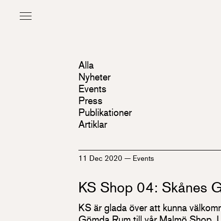
Alla
Nyheter
Events
Press
Publikationer
Artiklar
11 Dec 2020
—
Events
KS Shop 04: Skånes 
KS är glada över att kunna välkom
Gömda Rum till vår Malmö Shop. Ut