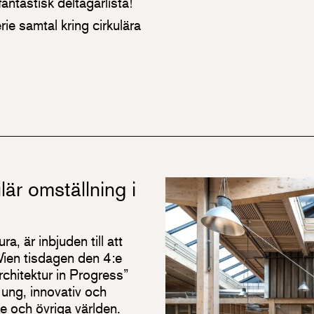
ntastisk deltagarlista!
ie samtal kring cirkulära
lär omställning i
a, är inbjuden till att
 Wien tisdagen den 4:e
chitektur in Progress”
 ung, innovativ och
ike och övriga världen.