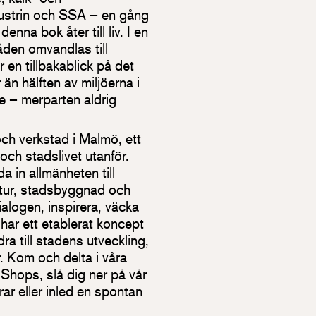
dustrin och SSA – en gång
nna bok åter till liv. I en
åden omvandlas till
 en tillbakablick på det
 än hälften av miljöerna i
e – merparten aldrig
ch verkstad i Malmö, ett
och stadslivet utanför.
a in allmänheten till
ktur, stadsbyggnad och
ialogen, inspirera, väcka
 har ett etablerat koncept
ra till stadens utveckling,
r. Kom och delta i våra
Shops, slå dig ner på vår
rar eller inled en spontan