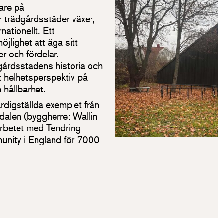
are på
 trädgårdsstäder växer,
ationellt. Ett
öjlighet att äga sitt
r och fördelar.
gårdsstadens historia och
tt helhetsperspektiv på
h hållbarhet.
ärdigställda exemplet från
alen (byggherre: Wallin
rbetet med Tendring
nity i England för 7000