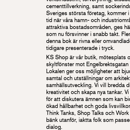
cementtillverkning, samt sockerin
Sveriges största företag, kommer i de
tid när våra hamn- och industriomr
attraktiva bostadsområden, ges här
som nu försvinner i snabb takt. Fler
denna bok är rivna eller omvandlad
tidigare presenterade i tryck.
KS Shop är vår butik, mötesplats o
skyltfönster mot Engelbrektsgatan 
Lokalen ger oss möjligheter att bjud
samtal och utställningar om arkite
samhällsutveckling. Vi vill bredda d
kreativitet och skapa nya tankar. Vi
för att diskutera ämnen som kan bid
ökad hållbarhet och goda livsvillko
Think Tanks, Shop Talks och Work 
bänk utanför, iaktta folk som passe
dialog.