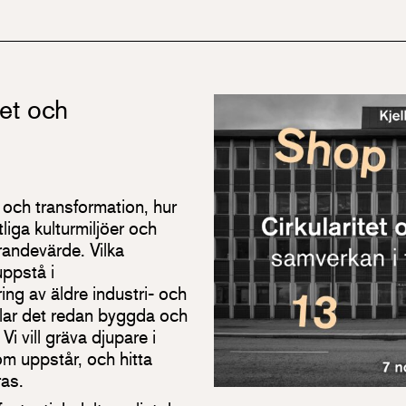
tet och
r och transformation, hur
liga kulturmiljöer och
andevärde. Vilka
uppstå i
ng av äldre industri- och
lar det redan byggda och
Vi vill gräva djupare i
om uppstår, och hitta
ras.