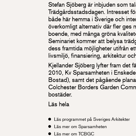
Stefan Sjöberg är inbjuden som tal
Trädgårdsstadsdagen. Intresset för
både här hemma i Sverige och intern
överkomligt alternativ där fler ges m
boende, med många gröna kvalitete
Seminariet kommer att belysa träd
dess framtida möjligheter utifrån e
livsmiljö, finansiering, arkitektur oc
Kjellander Sjöberg lyfter fram det f
2010, Kv Sparsamheten i Enskeded
Bostad), samt det pågående plana
Colchester Borders Garden Commu
bostäder.
Läs hela
Läs programmet på Sveriges Arkitekter
Läs mer om Sparsamheten
Läs mer om TCBGC