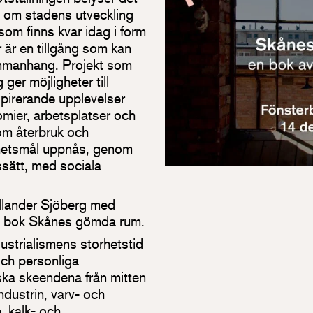
se om stadens utveckling
om finns kvar idag i form
 är en tillgång som kan
mmanhang. Projekt som
ger möjligheter till
nspirerande upplevelser
omier, arbetsplatser och
om återbruk och
rhetsmål uppnås, genom
ssätt, med sociala
ellander Sjöberg med
ya bok Skånes gömda rum.
ustrialismens storhetstid
och personliga
iska skeendena från mitten
ndustrin, varv- och
, kalk- och