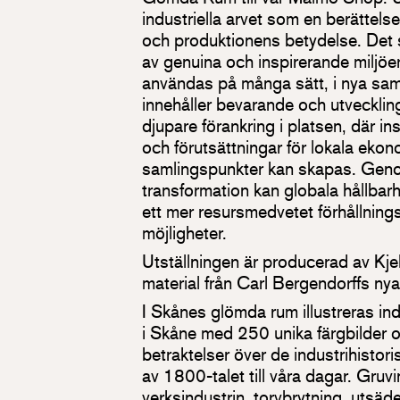
industriella arvet som en berättel
och produktionens betydelse. Det s
av genuina och inspirerande miljöer
användas på många sätt, i nya sa
innehåller bevarande och utveckling 
djupare förankring i platsen, där i
och förutsättningar för lokala ekon
samlingspunkter kan skapas. Gen
transformation kan globala hållba
ett mer resursmedvetet förhållning
möjligheter.
Utställningen är producerad av Kj
material från Carl Bergendorffs n
I Skånes glömda rum illustreras ind
i Skåne med 250 unika färgbilder 
betraktelser över de industrihistor
av 1800-talet till våra dagar. Gruvi
verksindustrin, torvbrytning, utsäde