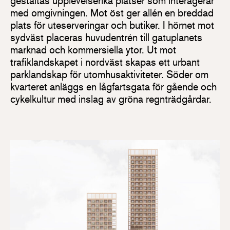
gestaltas upplevelserika platser som interagerar
med omgivningen. Mot öst ger allén en breddad
plats för uteserveringar och butiker. I hörnet mot
sydväst placeras huvudentrén till gatuplanets
marknad och kommersiella ytor. Ut mot
trafiklandskapet i nordväst skapas ett urbant
parklandskap för utomhusaktiviteter. Söder om
kvarteret anläggs en lågfartsgata för gående och
cykelkultur med inslag av gröna regnträdgårdar.