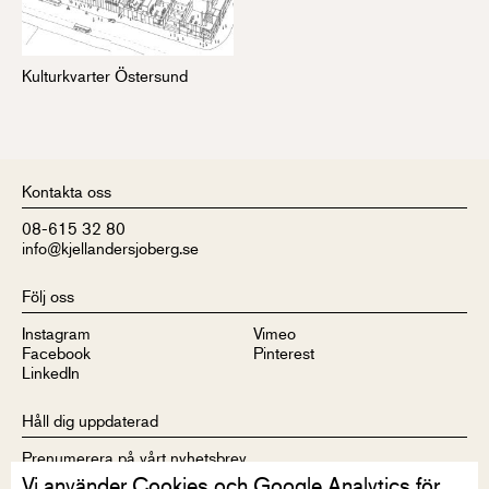
Kulturkvarter Östersund
Kontakta oss
08-615 32 80
info@kjellandersjoberg.se
Följ oss
Instagram
Vimeo
Facebook
Pinterest
LinkedIn
Håll dig uppdaterad
Prenumerera på vårt nyhetsbrev
Vi använder Cookies och Google Analytics för