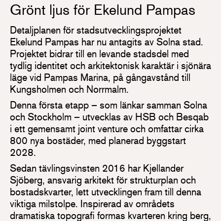
Grönt ljus för Ekelund Pampas
Detaljplanen för stadsutvecklingsprojektet
Ekelund Pampas har nu antagits av Solna stad.
Projektet bidrar till en levande stadsdel med
tydlig identitet och arkitektonisk karaktär i sjönära
läge vid Pampas Marina, på gångavstånd till
Kungsholmen och Norrmalm.
Denna första etapp – som länkar samman Solna
och Stockholm – utvecklas av HSB och Besqab
i ett gemensamt joint venture och omfattar cirka
800 nya bostäder, med planerad byggstart
2028.
Sedan tävlingsvinsten 2016 har Kjellander
Sjöberg, ansvarig arkitekt för strukturplan och
bostadskvarter, lett utvecklingen fram till denna
viktiga milstolpe. Inspirerad av områdets
dramatiska topografi formas kvarteren kring berg,