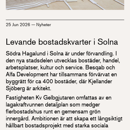
25 Jun 2026
—
Nyheter
Levande bostadskvarter i Solna
Södra Hagalund i Solna är under förvandling. I
den nya stadsdelen utvecklas bostäder, handel,
arbetsplatser, kultur och service. Besqab och
Alfa Development har tillsammans förvärvat en
byggrätt för ca 400 bostäder, där Kjellander
Sjöberg är arkitekt.
Fastigheten Kv Gelbgjutaren omfattas av en
lagakraftvunnen detaljplan som medger
flerbostads­hus runt en gemensam grön
innergård. Ambitionen är att skapa ett långsiktigt
hållbart bostads­projekt med starka sociala