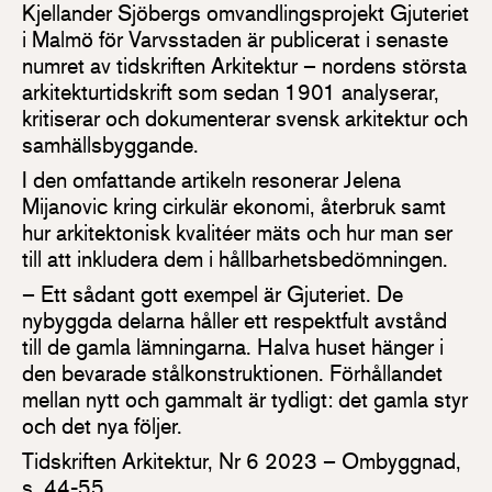
Kjellander Sjöbergs omvandlingsprojekt Gjuteriet
i Malmö för Varvsstaden är publicerat i senaste
numret av tidskriften Arkitektur – nordens största
arkitekturtidskrift som sedan 1901 analyserar,
kritiserar och dokumenterar svensk arkitektur och
samhällsbyggande.
I den omfattande artikeln resonerar Jelena
Mijanovic kring cirkulär ekonomi, återbruk samt
hur arkitektonisk kvalitéer mäts och hur man ser
till att inkludera dem i hållbarhetsbedömningen.
– Ett sådant gott exempel är Gjuteriet. De
nybyggda delarna håller ett respektfult avstånd
till de gamla lämningarna. Halva huset hänger i
den bevarade stålkonstruktionen. Förhållandet
mellan nytt och gammalt är tydligt: det gamla styr
och det nya följer.
Tidskriften Arkitektur, Nr 6 2023 – Ombyggnad,
s. 44-55